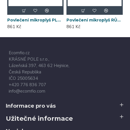
Povlečení mikroplyš PLAMEŇÁK 140x200
Povlečení mikroplyš RŮŽOVÉ HVĚZDY 140x200
861 Kč
861 Kč
Ecomfio.cz
KRÁSNÉ POLE s.r.o.,
Lázeňská 397,
463 62
Hejnice
,
Česká Republika
IČO 25005634
+420 776 836 707
info@ecomfio.com
Informace pro vás
Užitečné informace