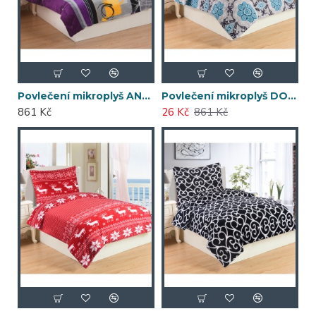
POKRAČOVAT
Povlečení mikroplyš ANGELIKA 140x200
Povlečení mikroplyš DONA BLUE 140x200
861 Kč
26 Kč
861 Kč