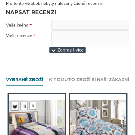
Pro tento výrobek nebyly nalezeny žádné recenze.
NAPSAT RECENZI
Vaše jméno
Vaše recenze
Poznámka:
Nepoužívejte HTML tagy!
Špatný
Dobrý
Hodnocení
VYBRANÉ ZBOŽÍ
K TOMUTO ZBOŽÍ SI NAŠI ZÁKAZNÍCI
Antispam
Zadejte kód